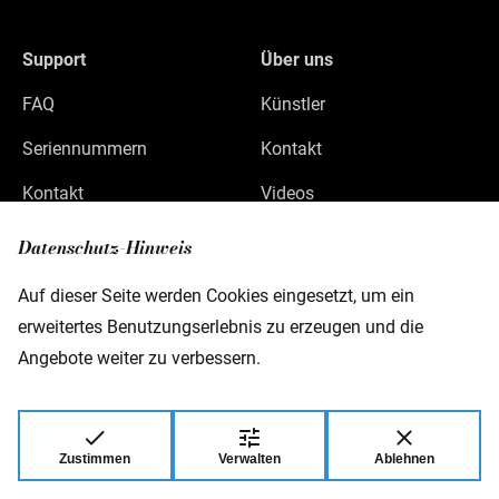
Support
Über uns
FAQ
Künstler
Seriennummern
Kontakt
Kontakt
Videos
Datenschutz
Datenschutz-Hinweis
Impressum
Auf dieser Seite werden Cookies eingesetzt, um ein
erweitertes Benutzungserlebnis zu erzeugen und die
Angebote weiter zu verbessern.
Warwick GmbH & Co Music Equipment KG
Gewerbepark 46
D-08258 Markneukirchen
Zustimmen
Verwalten
Ablehnen
© 2026 Warwick GmbH & Co Music Equipment
KG.