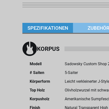
SPEZIFIKATIONEN
ZUBEHÖ
KORPUS
Modell
Sadowsky Custom Shop 21
# Saiten
5-Saiter
Körperform
Leicht verkleinerter J-Sty
Top Holz
Olivholzwurzel mit schwar
Korpusholz
Amerikanische Sumpfesc
Finish
Natural Transparent High