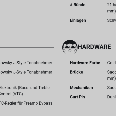
# Bünde
21 h
mm)
Einlagen
Schw
HARDWARE
adowsky J-Style Tonabnehmer
Hardware Farbe
Gold
adowsky J-Style Tonabnehmer
Brücke
Sado
mm)
ektronik (Bass- und Treble-
Mechaniken
Sado
Control (VTC)
Gurt Pin
Dunl
TC-Regler für Preamp Bypass