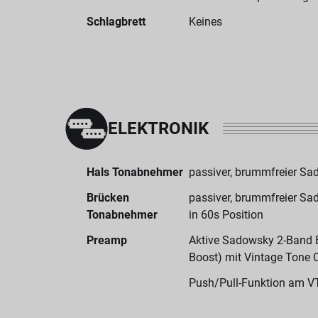
Schlagbrett
Keines
ELEKTRONIK
Hals Tonabnehmer
passiver, brummfreier S
Brücken
passiver, brummfreier S
Tonabnehmer
in 60s Position
Preamp
Aktive Sadowsky 2-Band El
Boost) mit Vintage Tone 
Push/Pull-Funktion am V