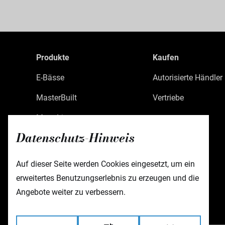
Produkte
Kaufen
E-Bässe
Autorisierte Händler
MasterBuilt
Vertriebe
MetroLine
Datenschutz-Hinweis
MetroExpress
Limited Edition
Auf dieser Seite werden Cookies eingesetzt, um ein
erweitertes Benutzungserlebnis zu erzeugen und die
Custom Shop
Angebote weiter zu verbessern.
Zubehör