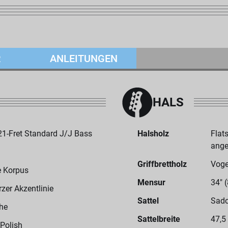
R
ANLEITUNGEN
HALS
-Fret Standard J/J Bass
Halsholz
Flat
ange
Griffbrettholz
Voge
le Korpus
Mensur
34" 
zer Akzentlinie
Sattel
Sado
he
Sattelbreite
47,5
 Polish