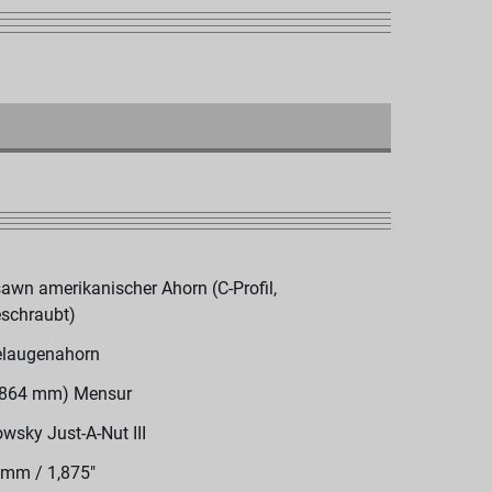
sawn amerikanischer Ahorn (C-Profil,
schraubt)
laugenahorn
(864 mm) Mensur
wsky Just-A-Nut III
 mm / 1,875"