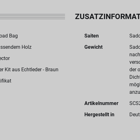
ZUSATZINFORMA
Road Bag
Saiten
Sado
assendem Holz
Gewicht
Sado
nach
ector
vers
 Kit aus Echtleder - Braun
der 
Dich
ifikat
mögl
anzu
Artikelnummer
SCS
Hergestellt in
Deut