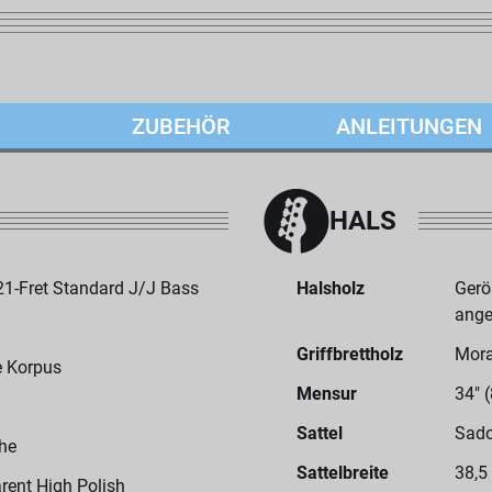
ZUBEHÖR
ANLEITUNGEN
HALS
-Fret Standard J/J Bass
Halsholz
Gerö
ange
Griffbrettholz
Mor
le Korpus
Mensur
34" 
Sattel
Sado
he
Sattelbreite
38,5
rent High Polish