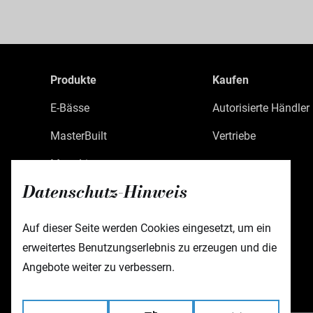
Produkte
Kaufen
E-Bässe
Autorisierte Händler
MasterBuilt
Vertriebe
MetroLine
Datenschutz-Hinweis
MetroExpress
Limited Edition
Auf dieser Seite werden Cookies eingesetzt, um ein
erweitertes Benutzungserlebnis zu erzeugen und die
Custom Shop
Angebote weiter zu verbessern.
Zubehör