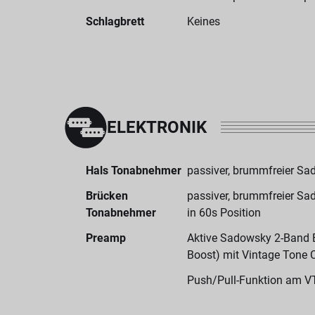
Schlagbrett
Keines
ELEKTRONIK
Hals Tonabnehmer
passiver, brummfreier S
Brücken
passiver, brummfreier S
Tonabnehmer
in 60s Position
Preamp
Aktive Sadowsky 2-Band El
Boost) mit Vintage Tone 
Push/Pull-Funktion am V