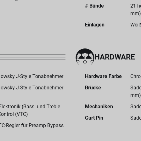
# Bünde
21 h
mm)
Einlagen
Weiß
HARDWARE
adowsky J-Style Tonabnehmer
Hardware Farbe
Chr
adowsky J-Style Tonabnehmer
Brücke
Sado
mm)
ektronik (Bass- und Treble-
Mechaniken
Sado
Control (VTC)
Gurt Pin
Sado
TC-Regler für Preamp Bypass