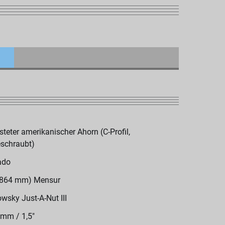
steter amerikanischer Ahorn (C-Profil,
schraubt)
ado
(864 mm) Mensur
wsky Just-A-Nut III
 mm / 1,5"