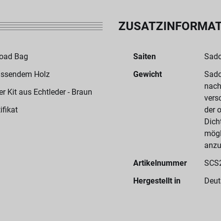
ZUSATZINFORMA
Road Bag
Saiten
Sado
assendem Holz
Gewicht
Sado
nach
 Kit aus Echtleder - Braun
vers
ifikat
der 
Dich
mögl
anzu
Artikelnummer
SCS
Hergestellt in
Deut