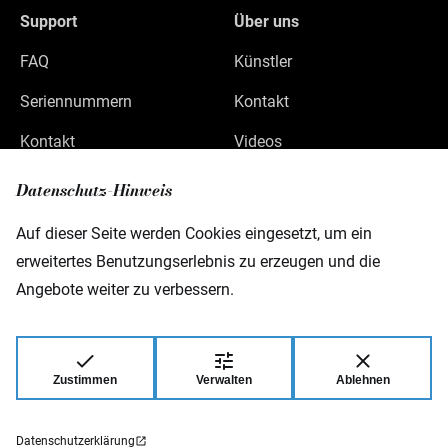
Support
Über uns
FAQ
Künstler
Seriennummern
Kontakt
Kontakt
Videos
Datenschutz
Datenschutz-Hinweis
Impressum
Auf dieser Seite werden Cookies eingesetzt, um ein
erweitertes Benutzungserlebnis zu erzeugen und die
Angebote weiter zu verbessern.
Warwick GmbH & Co Music Equipment KG
Gewerbepark 46
D-08258 Markneukirchen
Zustimmen
Verwalten
Ablehnen
© 2026 Warwick GmbH & Co Music Equipment
KG.
Datenschutzerklärung