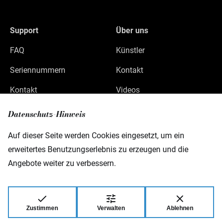
Support
Über uns
FAQ
Künstler
Seriennummern
Kontakt
Kontakt
Videos
Datenschutz
Datenschutz-Hinweis
Impressum
Auf dieser Seite werden Cookies eingesetzt, um ein
erweitertes Benutzungserlebnis zu erzeugen und die
Angebote weiter zu verbessern.
Warwick GmbH & Co Music Equipment KG
Gewerbepark 46
D-08258 Markneukirchen
Zustimmen
Verwalten
Ablehnen
© 2026 Warwick GmbH & Co Music Equipment
KG.