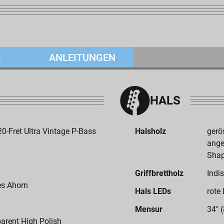
R
ANLEITUNGEN
HALS
-Fret Ultra Vintage P-Bass
Halsholz
gerö
ange
Shap
Griffbrettholz
Indi
es Ahorn
Hals LEDs
rote
Mensur
34" 
arent High Polish