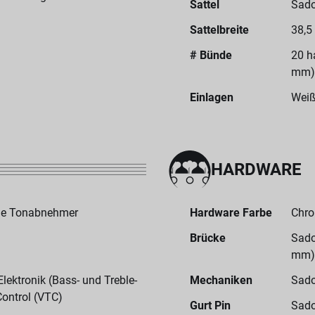
Sattel
Sado
Sattelbreite
38,5
# Bünde
20 h
mm)
Einlagen
Weiß
HARDWARE
yle Tonabnehmer
Hardware Farbe
Chr
Brücke
Sado
mm)
ektronik (Bass- und Treble-
Mechaniken
Sado
Control (VTC)
Gurt Pin
Sado