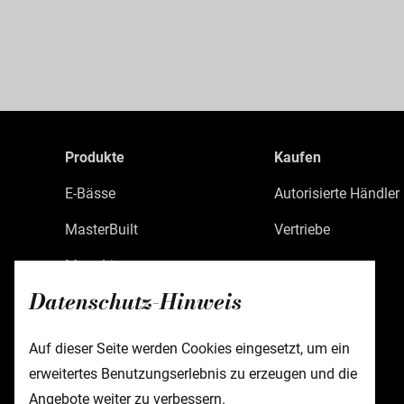
Produkte
Kaufen
E-Bässe
Autorisierte Händler
MasterBuilt
Vertriebe
MetroLine
Datenschutz-Hinweis
MetroExpress
Limited Edition
Auf dieser Seite werden Cookies eingesetzt, um ein
erweitertes Benutzungserlebnis zu erzeugen und die
Custom Shop
Angebote weiter zu verbessern.