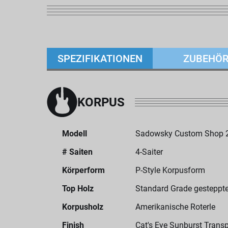
SPEZIFIKATIONEN
ZUBEHÖ
KORPUS
Modell
Sadowsky Custom Shop 20
# Saiten
4-Saiter
Körperform
P-Style Korpusform
Top Holz
Standard Grade gesteppt
Korpusholz
Amerikanische Roterle
Finish
Cat's Eye Sunburst Transp