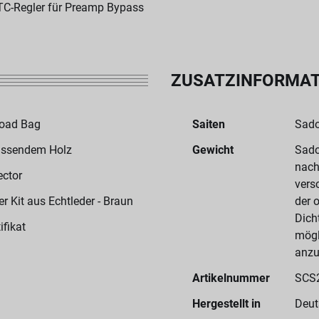
TC-Regler für Preamp Bypass
ZUSATZINFORMA
Road Bag
Saiten
Sado
assendem Holz
Gewicht
Sado
nach
ector
vers
 Kit aus Echtleder - Braun
der 
Dich
ifikat
mögl
anzu
Artikelnummer
SCS
Hergestellt in
Deut