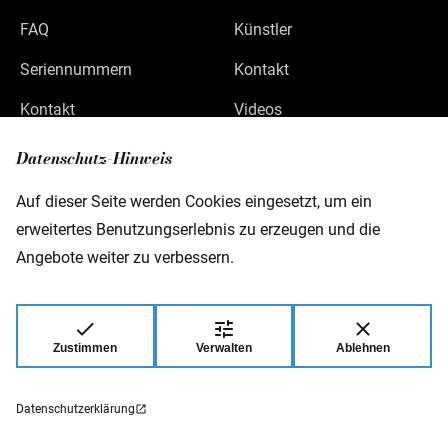
FAQ
Künstler
Seriennummern
Kontakt
Kontakt
Videos
Datenschutz
Datenschutz-Hinweis
Impressum
Auf dieser Seite werden Cookies eingesetzt, um ein
erweitertes Benutzungserlebnis zu erzeugen und die
Angebote weiter zu verbessern.
Warwick GmbH & Co Music Equipment KG
Gewerbepark 46
D-08258 Markneukirchen
Zustimmen
Verwalten
Ablehnen
© 2026 Warwick GmbH & Co Music Equipment
KG.
Datenschutzerklärung