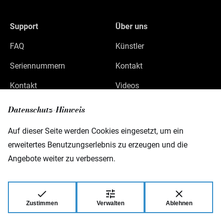
Support
Über uns
FAQ
Künstler
Seriennummern
Kontakt
Kontakt
Videos
Datenschutz
Datenschutz-Hinweis
Impressum
Auf dieser Seite werden Cookies eingesetzt, um ein
erweitertes Benutzungserlebnis zu erzeugen und die
Angebote weiter zu verbessern.
Warwick GmbH & Co Music Equipment KG
Gewerbepark 46
D-08258 Markneukirchen
Zustimmen
Verwalten
Ablehnen
© 2026 Warwick GmbH & Co Music Equipment
KG.