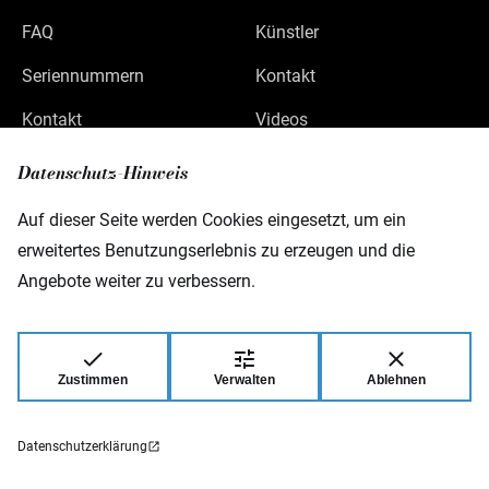
FAQ
Künstler
Seriennummern
Kontakt
Kontakt
Videos
Datenschutz
Datenschutz-Hinweis
Impressum
Auf dieser Seite werden Cookies eingesetzt, um ein
erweitertes Benutzungserlebnis zu erzeugen und die
Angebote weiter zu verbessern.
Warwick GmbH & Co Music Equipment KG
Gewerbepark 46
D-08258 Markneukirchen
Zustimmen
Verwalten
Ablehnen
© 2026 Warwick GmbH & Co Music Equipment
KG.
Datenschutzerklärung