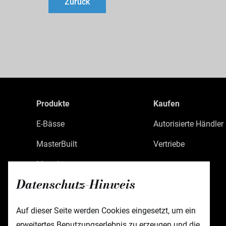
Zurück
Produkte
Kaufen
E-Bässe
Autorisierte Händler
MasterBuilt
Vertriebe
MetroLine
Datenschutz-Hinweis
MetroExpress
Limited Edition
Auf dieser Seite werden Cookies eingesetzt, um ein
erweitertes Benutzungserlebnis zu erzeugen und die
Custom Shop