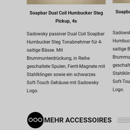
Soapba
Soapbar Dual Coil Humbucker Steg
Pickup, 4s
Sadowsk
Sadowsky passiver Dual Coil Soapbar
Humbuck
Humbucker Steg Tonabnehmer für 4-
saitige 
saitige Bässe. Mit
Brummun
Brummunterdrückung, in Reihe
geschalt
geschaltete Spulen, Ferrit-Magnete mit
Stahlkli
Stahlklingen sowie ein schwarzes
Soft-To
Soft-Touch Gehäuse mit Sadowsky
Logo.
Logo.
MEHR ACCESSOIRES