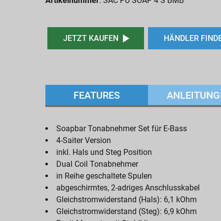
Artikelnummer
: SAC PU SOAP 4 S BMB
JETZT KAUFEN
HÄNDLER FIND
FEATURES
ANLEITUNG
Soapbar Tonabnehmer Set für E-Bass
4-Saiter Version
inkl. Hals und Steg Position
Dual Coil Tonabnehmer
in Reihe geschaltete Spulen
abgeschirmtes, 2-adriges Anschlusskabel
Gleichstromwiderstand (Hals): 6,1 kOhm
Gleichstromwiderstand (Steg): 6,9 kOhm