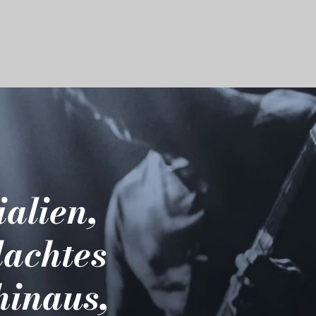
ialien,
dachtes
hinaus,