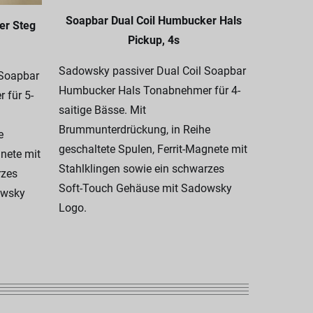
Soapbar Dual Coil Humbucker Hals
er Steg
Pickup, 4s
Soapbar 
Sadowsky passiver Dual Coil Soapbar
 Soapbar
Humbucker Hals Tonabnehmer für 4-
 für 5-
Sadowsky
saitige Bässe. Mit
Humbucke
Brummunterdrückung, in Reihe
e
Steg) für 
geschaltete Spulen, Ferrit-Magnete mit
gnete mit
Brummunt
Stahlklingen sowie ein schwarzes
rzes
geschalte
Soft-Touch Gehäuse mit Sadowsky
owsky
Stahlklin
Logo.
Soft-Tou
Logo.