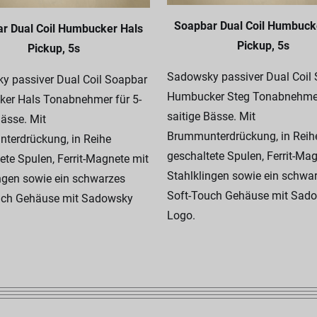
Soapbar Dual Coil Humbuck
r Dual Coil Humbucker Hals
Pickup, 5s
Pickup, 5s
Sadowsky passiver Dual Coil
y passiver Dual Coil Soapbar
Humbucker Steg Tonabnehmer
er Hals Tonabnehmer für 5-
saitige Bässe. Mit
Bässe. Mit
Brummunterdrückung, in Reih
terdrückung, in Reihe
geschaltete Spulen, Ferrit-Ma
ete Spulen, Ferrit-Magnete mit
Stahlklingen sowie ein schwa
ngen sowie ein schwarzes
Soft-Touch Gehäuse mit Sad
uch Gehäuse mit Sadowsky
Logo.