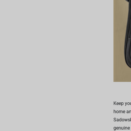
Keep you
home and
Sadowsky
genuine 