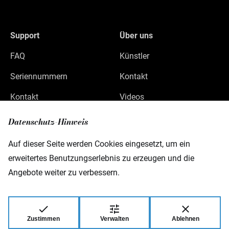
Support
Über uns
FAQ
Künstler
Seriennummern
Kontakt
Kontakt
Videos
Datenschutz
Datenschutz-Hinweis
Impressum
Auf dieser Seite werden Cookies eingesetzt, um ein
erweitertes Benutzungserlebnis zu erzeugen und die
Angebote weiter zu verbessern.
Warwick GmbH & Co Music Equipment KG
Gewerbepark 46
D-08258 Markneukirchen
Zustimmen
Verwalten
Ablehnen
© 2026 Warwick GmbH & Co Music Equipment