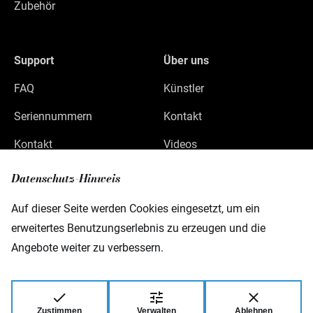
Zubehör
Support
Über uns
FAQ
Künstler
Seriennummern
Kontakt
Kontakt
Videos
Datenschutz
Datenschutz-Hinweis
Impressum
Auf dieser Seite werden Cookies eingesetzt, um ein
erweitertes Benutzungserlebnis zu erzeugen und die
Angebote weiter zu verbessern.
Warwick GmbH & Co Music Equipment KG
Gewerbepark 46
D-08258 Markneukirchen
Zustimmen
Verwalten
Ablehnen
© 2026 Warwick GmbH & Co Music Equipment