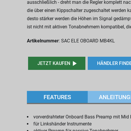
ausschließlich - dreht man die Regler komplett na
die über einen Kippschalter zugeschaltet werden ka
desto stärker werden die Höhen im Signal gedämpf
ist nicht mit aktiven Tonabnehmern kompatibel, d
Artikelnummer
: SAC ELE OBOARD MB4KL
JETZT KAUFEN
HÄNDLER FIND
FEATURES
ANLEITUNG
vorverdrahteter Onboard Bass Preamp mit Mid Bo
für Linkshänder Instrumente
aktiver Preamp für passive Tonabnehmer