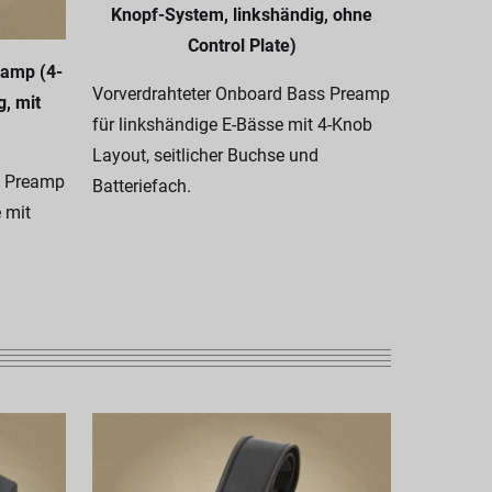
Knopf-System, linkshändig, ohne
Control Plate)
amp (4-
Sadowsk
Vorverdrahteter Onboard Bass Preamp
, mit
Mid Boos
für linkshändige E-Bässe mit 4-Knob
linksh
Layout, seitlicher Buchse und
s Preamp
Vorverdr
Batteriefach.
 mit
für links
Layout, M
Buchse un