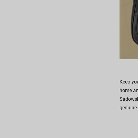
Keep you
home and
Sadowsky
genuine 