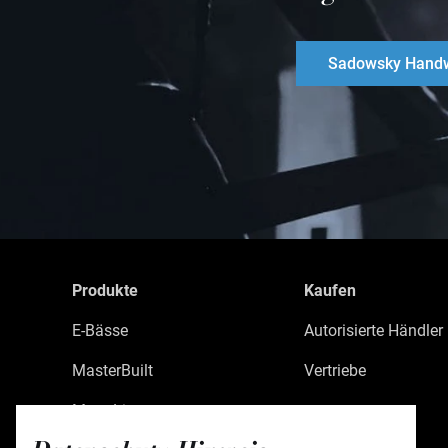
Sadowsky Handw
Produkte
Kaufen
E-Bässe
Autorisierte Händler
MasterBuilt
Vertriebe
MetroLine