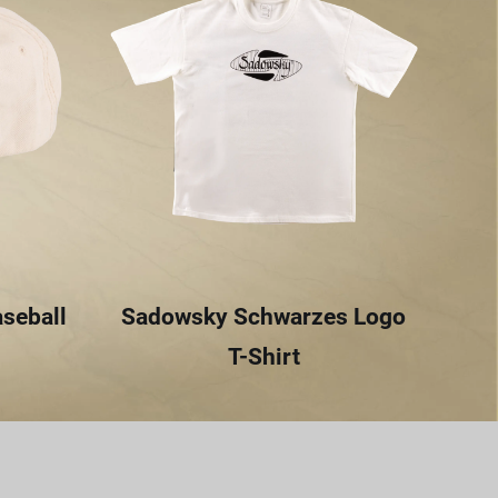
seball
Sadowsky Schwarzes Logo
T-Shirt