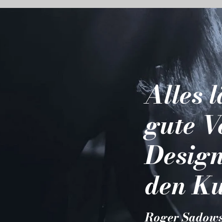
Alles 
gute V
Design
den Ku
Roger Sadow