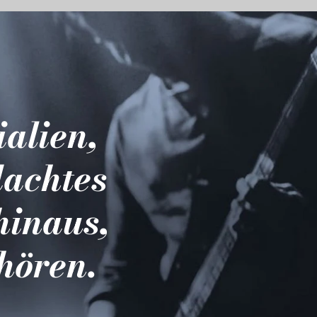
ialien,
dachtes
hinaus,
hören.