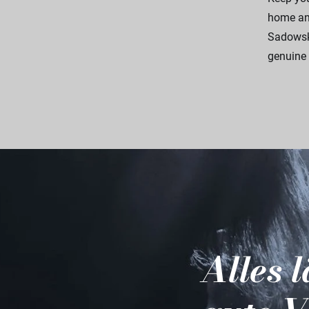
home and
Sadowsky
genuine 
Alles 