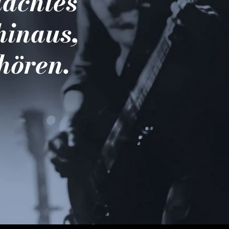
dachtes
hinaus,
hören.