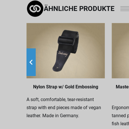
ÄHNLICHE PRODUKTE
Nylon Strap w/ Gold Embossing
Master
A soft, comfortable, tear-resistant
strap with end pieces made of vegan
Ergonom
leather. Made in Germany.
tanned p
fish lea