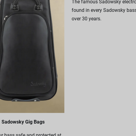
The famous Sadowsky electro
found in every Sadowsky bass
over 30 years.
Sadowsky Gig Bags
r bass safe and protected at