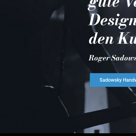
gute V
Design
den Ku
Roger Sadow
Sadowsky Handw