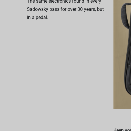
The same electronics found in every
Sadowsky bass for over 30 years, but
in a pedal.
Keep you