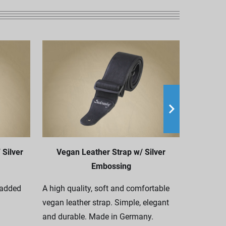
 Silver
Vegan Leather Strap w/ Silver
MetroL
Embossing
padded
A high quality, soft and comfortable
High qual
vegan leather strap. Simple, elegant
strap. Ma
and durable. Made in Germany.