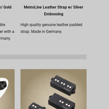
w/ Gold
MetroLine Leather Strap w/ Silver
Vegan
Embossing
ble
High quality genuine leather padded
A high qu
er with a
strap. Made in Germany.
vegan lea
ermany.
and dura