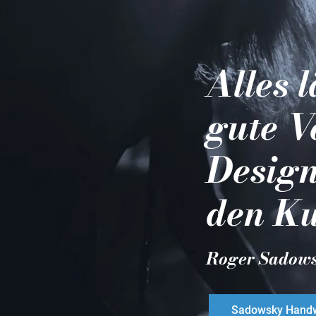
Alles 
gute V
Design
den Ku
Roger Sadow
Sadowsky Handw