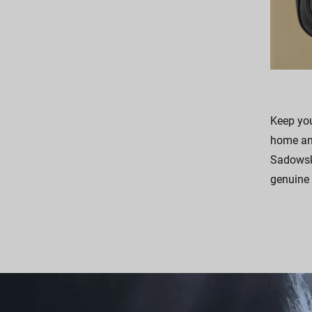
Keep you
home and
Sadowsky
genuine 