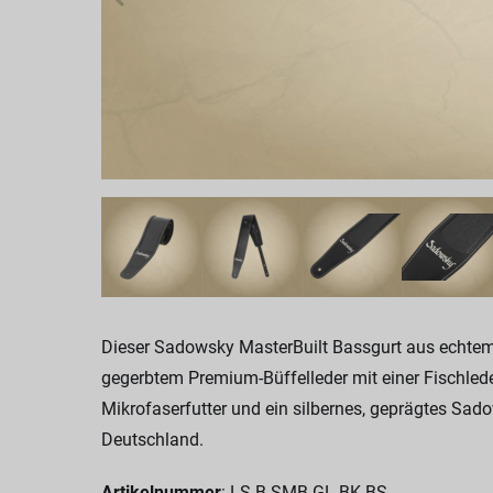
Dieser Sadowsky MasterBuilt Bassgurt aus echtem 
gegerbtem Premium-Büffelleder mit einer Fischlede
Mikrofaserfutter und ein silbernes, geprägtes Sado
Deutschland.
Artikelnummer
: LS B SMB GL BK BS