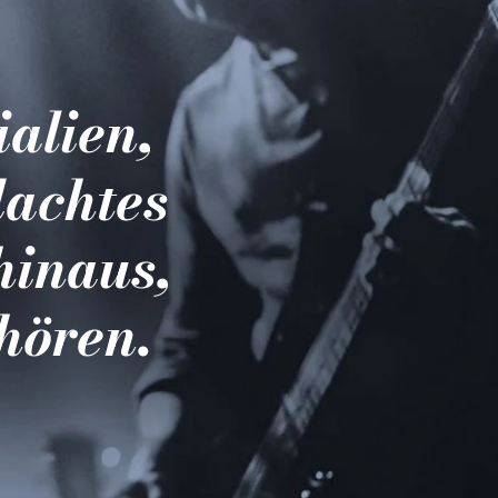
ialien,
dachtes
hinaus,
hören.