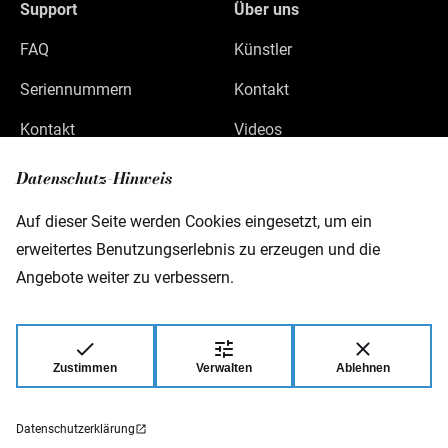
Support
Über uns
FAQ
Künstler
Seriennummern
Kontakt
Kontakt
Videos
Datenschutz
Datenschutz-Hinweis
Impressum
Auf dieser Seite werden Cookies eingesetzt, um ein
erweitertes Benutzungserlebnis zu erzeugen und die
Angebote weiter zu verbessern.
Warwick GmbH & Co Music Equipment KG
Gewerbepark 46
D-08258 Markneukirchen
Zustimmen
Verwalten
Ablehnen
© 2026 Warwick GmbH & Co Music Equipment
KG.
Datenschutzerklärung