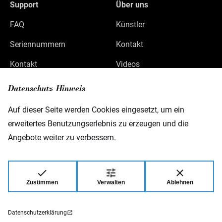
Support
Über uns
FAQ
Künstler
Seriennummern
Kontakt
Kontakt
Videos
Datenschutz
Datenschutz-Hinweis
Impressum
Auf dieser Seite werden Cookies eingesetzt, um ein
erweitertes Benutzungserlebnis zu erzeugen und die
Angebote weiter zu verbessern.
Warwick GmbH & Co Music Equipment KG
Gewerbepark 46
D-08258 Markneukirchen
Zustimmen
Verwalten
Ablehnen
© 2026 Warwick GmbH & Co Music Equipment
KG.
Datenschutzerklärung