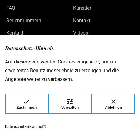
FAQ
Künstler
Seriennummern
Kontakt
Kontakt
Videos
Datenschutz
Datenschutz-Hinweis
Impressum
Auf dieser Seite werden Cookies eingesetzt, um ein
erweitertes Benutzungserlebnis zu erzeugen und die
Angebote weiter zu verbessern.
Warwick GmbH & Co Music Equipment KG
Gewerbepark 46
D-08258 Markneukirchen
Zustimmen
Verwalten
Ablehnen
© 2026 Warwick GmbH & Co Music Equipment
KG.
Datenschutzerklärung