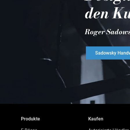
den Ku
Roger Sadow
Sadowsky Handw
Produkte
Kaufen