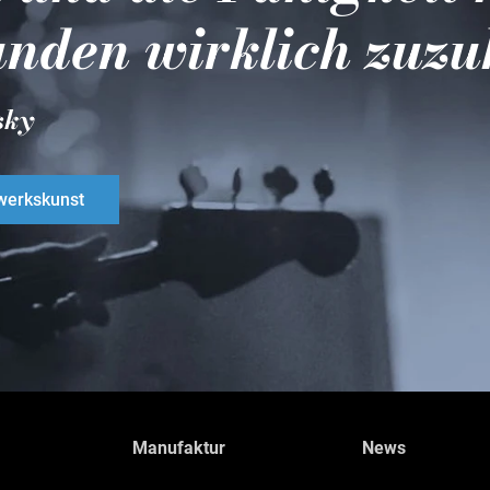
nden wirklich zuzu
sky
erkskunst
Manufaktur
News