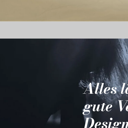
Alles 
gute V
Design