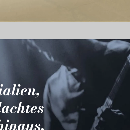
ialien,
dachtes
hinaus,