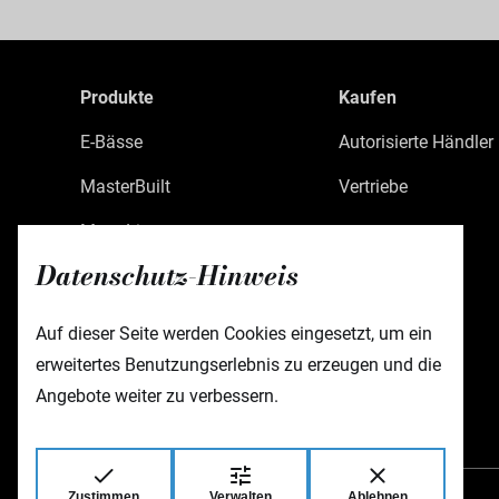
Produkte
Kaufen
E-Bässe
Autorisierte Händler
MasterBuilt
Vertriebe
MetroLine
Datenschutz-Hinweis
MetroExpress
Limited Edition
Auf dieser Seite werden Cookies eingesetzt, um ein
erweitertes Benutzungserlebnis zu erzeugen und die
Custom Shop
Angebote weiter zu verbessern.
Zubehör
Zustimmen
Verwalten
Ablehnen