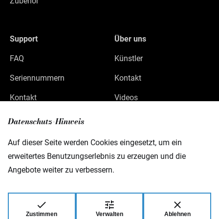
Zubehör
Support
Über uns
FAQ
Künstler
Seriennummern
Kontakt
Kontakt
Videos
Datenschutz
Datenschutz-Hinweis
Impressum
Auf dieser Seite werden Cookies eingesetzt, um ein
erweitertes Benutzungserlebnis zu erzeugen und die
Angebote weiter zu verbessern.
Warwick GmbH & Co Music Equipment KG
Gewerbepark 46
D-08258 Markneukirchen
Zustimmen
Verwalten
Ablehnen
© 2026 Warwick GmbH & Co Music Equipment