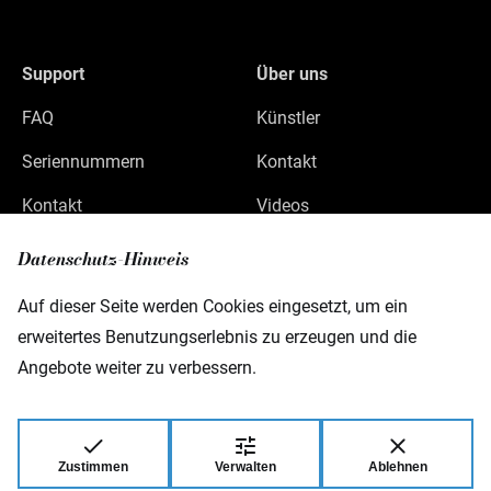
Support
Über uns
FAQ
Künstler
Seriennummern
Kontakt
Kontakt
Videos
Datenschutz
Datenschutz-Hinweis
Impressum
Auf dieser Seite werden Cookies eingesetzt, um ein
erweitertes Benutzungserlebnis zu erzeugen und die
Angebote weiter zu verbessern.
Warwick GmbH & Co Music Equipment KG
Gewerbepark 46
D-08258 Markneukirchen
Zustimmen
Verwalten
Ablehnen
© 2026 Warwick GmbH & Co Music Equipment
KG.