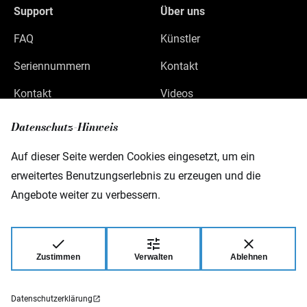
Support
Über uns
FAQ
Künstler
Seriennummern
Kontakt
Kontakt
Videos
Datenschutz
Datenschutz-Hinweis
Impressum
Auf dieser Seite werden Cookies eingesetzt, um ein
erweitertes Benutzungserlebnis zu erzeugen und die
Angebote weiter zu verbessern.
Warwick GmbH & Co Music Equipment KG
Gewerbepark 46
D-08258 Markneukirchen
Zustimmen
Verwalten
Ablehnen
© 2026 Warwick GmbH & Co Music Equipment
KG.
Datenschutzerklärung