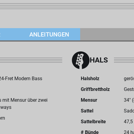
R
ANLEITUNGEN
HALS
4-Fret Modern Bass
Halsholz
gerö
Griffbrettholz
Gest
us mit Mensur über zwei
Mensur
34" 
taways
Sattel
Sado
orn
Sattelbreite
47,5
# Bünde
24 h