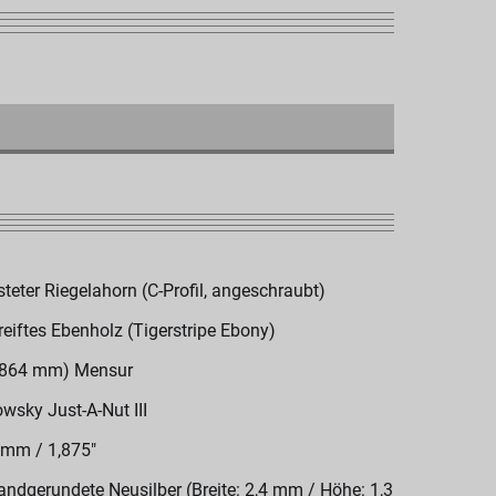
steter Riegelahorn (C-Profil, angeschraubt)
reiftes Ebenholz (Tigerstripe Ebony)
(864 mm) Mensur
wsky Just-A-Nut III
 mm / 1,875"
andgerundete Neusilber (Breite: 2,4 mm / Höhe: 1,3