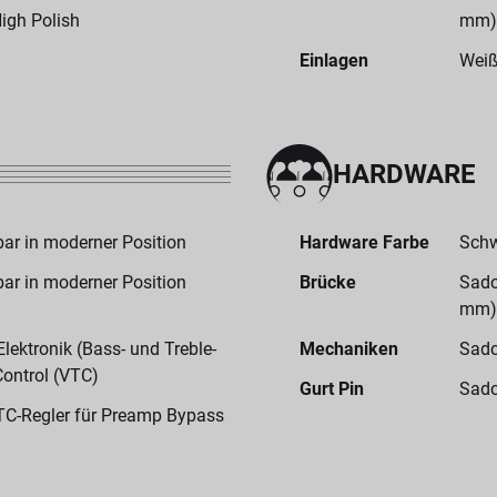
igh Polish
mm)
Einlagen
Weiß
HARDWARE
ar in moderner Position
Hardware Farbe
Sch
ar in moderner Position
Brücke
Sado
mm)
ektronik (Bass- und Treble-
Mechaniken
Sado
Control (VTC)
Gurt Pin
Sado
TC-Regler für Preamp Bypass