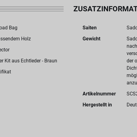
ZUSATZINFORMA
Road Bag
Saiten
Sado
assendem Holz
Gewicht
Sado
nach
ector
vers
 Kit aus Echtleder - Braun
der 
Dich
ifikat
mögl
anzu
Artikelnummer
SCS
Hergestellt in
Deut